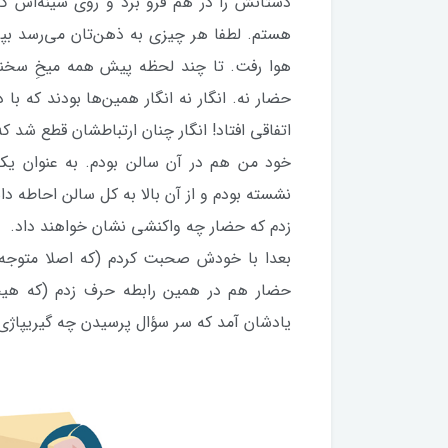
دستانش را در هم فرو برد و روی سینه‌اش 
هستم. لطفا هر چیزی به ذهن‌تان می‌رسد بپر
هوا رفت. تا چند لحظه پیش همه میخِ سخنران ش
حضار نه. انگار نه انگار همین‌ها بودند که ب
اتفاقی افتاد! انگار چنان ارتباطشان قطع شد 
خود من هم در آن سالن بودم. به عنوان یک
نشسته بودم و از آن بالا به کل سالن احاطه 
زدم که حضار چه واکنشی نشان خواهند داد.
بعدا با خودش صحبت کردم (که اصلا متوجه ن
حضار هم در همین رابطه حرف زدم (که هیچک
یادشان آمد که سر سؤال پرسیدن چه گیریپاژی 