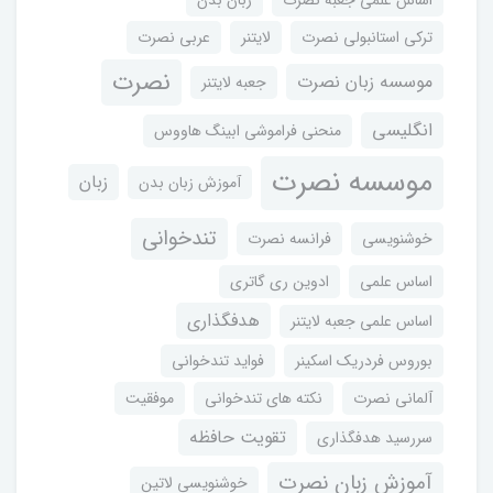
ترکی استانبولی نصرت
لایتنر
عربی نصرت
نصرت
موسسه زبان نصرت
جعبه لایتنر
انگلیسی
منحنی فراموشی ابینگ هاووس
موسسه نصرت
زبان
آموزش زبان بدن
تندخوانی
خوشنویسی
فرانسه نصرت
اساس علمی
ادوین ری گاتری
هدفگذاری
اساس علمی جعبه لایتنر
بوروس فردریک اسکینر
فواید تندخوانی
آلمانی نصرت
نکته های تندخوانی
موفقیت
تقویت حافظه
سررسید هدفگذاری
آموزش زبان نصرت
خوشنویسی لاتین