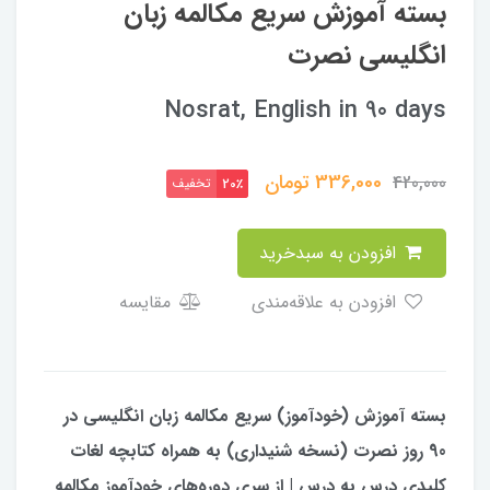
بسته آموزش سریع مکالمه زبان
انگلیسی نصرت
Nosrat, English in 90 days
336,000
تومان
420,000
تخفیف
20٪
افزودن به سبدخرید
افزودن به علاقه‌مندی
مقایسه
بسته آموزش (خودآموز) سریع مکالمه زبان انگلیسی در
90 روز نصرت (نسخه شنیداری) به همراه کتابچه لغات
کلیدی درس به درس | از سری دوره‌های خودآموز مکالمه