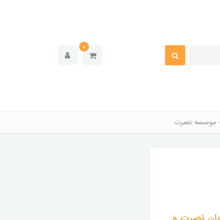
0
 موسسه نصرت
بان نصرت و