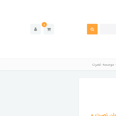
0
 موسسه نصرت
بان نصرت و