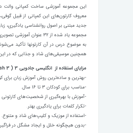
این مجموعه آموزشی ساخت كمپانی والت دیس
معروف كارتون‌های این كمپانی از قبیل گوفی،
جدید مبتنی بر اصول روانشناسی یادگیری، زبان 
مجموعه یاد شده از 32 عنو
به موضوع درس در آن کارتونها تأکید می‌شون
همچنین موسیقی‌های شاد و جذابی که در این 
مزایای استفاده از انگليسی جادويی 3 ( Magic English 3 ):
-بهترين و ساده‌ترين روش آموزش زبان برای کو
-مناسب برای کودکان 3 تا 16 سال.
-آموزش با بهره‌گيری از شخصيت‌های کارتونی مو
-تکرار کلمات برای يادگيری بهتر.
-استفاده از موزيک و كليپ‌های شاد و متنوع.
-بدون هيچگونه خلل و ايجاد مشگل در فراگيری