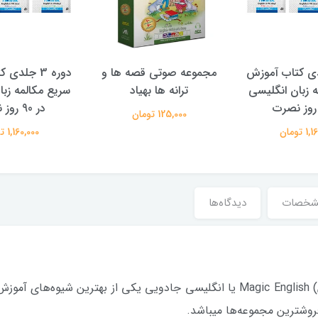
3 جلدی کتاب آموزش
مجموعه صوتی قصه ها و
دوره 3 جلد
 زبان انگلیسی
ترانه ها بهیاد
سریع مکالمه زب
در 90 روز نصرت
125,000 تومان
 تومان
1,160,000 تومان
شخصات
دیدگاه‌ها
آموزش زبان انگلیسی كودكان (مجیک انگلیش) Magic English یا انگلیسی جادویی یكی 
فروشترین مجموعه‌ها میباشد.