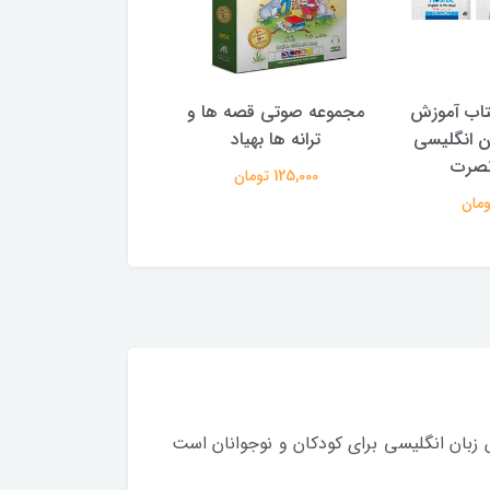
ی کتاب آموزش
مجموعه صوتی قصه ها و
دوره 3 جلدی کتا
ان انگلیسی
ترانه ها بهیاد
سریع مکالمه زبان ا
در 90 روز نصرت
125,000 تومان
1,160,000 تومان
از بهترین شیوه‌های آموزش زبان انگلیسی برای كودكان و نوجوانان است