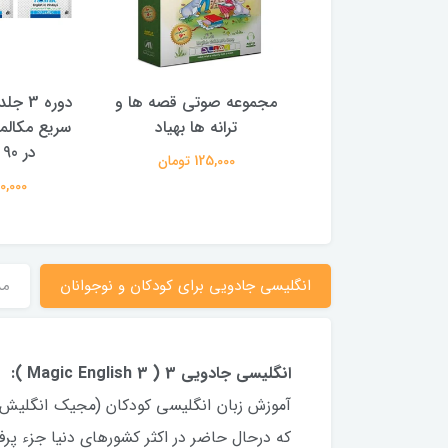
دوره 3 جلدی کتاب آموزش
مجموعه صوتی قصه ها و
دوره 
المه زبان انگلیسی
ترانه ها بهیاد
سریع مکالمه
وز نصرت
در 90 روز نصرت
125,000 تومان
1,160,000 تومان
1,160,000
انگلیسی جادویی برای کودکان و نوجوانان
م
انگلیسی جادويی 3 ( Magic English 3 ):
كه درحال حاضر در اكثر كشورهای دنیا جزء پر